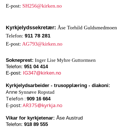
E-post:
SH256@kirken.no
Kyrkjelydssekretær:
Åse Torhild Guldsmedmoen
Telefon:
911 78 281
E-post:
AG793@kirken.no
Sokneprest:
Inger Lise Myhre Guttormsen
Telefon:
951 04 414
E-post:
IG347@kirken.no
Kyrkjelydsarbeider - trusopplæring - diakoni:
Anne
Synnøve Ropstad
Telefon :
909 16 664
E-post:
AR375@kyrkja.no
Vikar for kyrkjetenar:
Åse Austrud
Telefon:
918 89 555