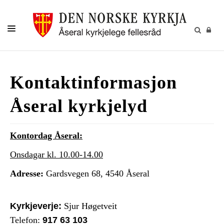
DÅP-VIGSEL-GRAVFERD
Kontaktinformasjon
KYRKJELYDEN
KYRKJEBLADET
Åseral kyrkjelyd
KALENDER
Kontordag Åseral:
KONTAKT
Onsdagar kl. 10.00-14.00
KYRKJENE I ÅSERAL
Adresse:
Gardsvegen 68, 4540 Åseral
Kyrkjeverje:
Sjur Høgetveit
Telefon:
917 63 103