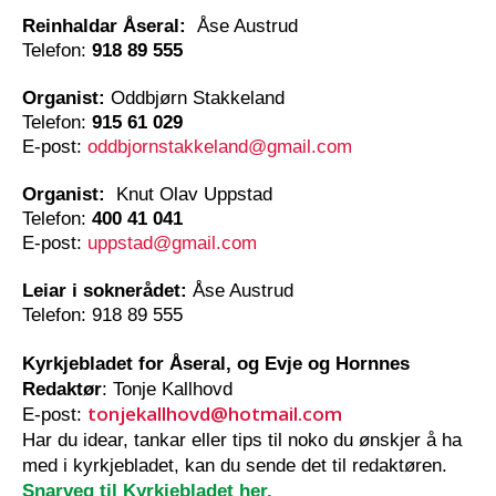
Reinhaldar Åseral:
Åse Austrud
Telefon:
918 89 555
Organist:
Oddbjørn Stakkeland
Telefon:
915 61 029
E-post:
oddbjornstakkeland@gmail.com
Organist:
Knut Olav Uppstad
Telefon:
400 41 041
E-post:
uppstad@gmail.com
Leiar i soknerådet:
Åse Austrud
Telefon:
918 89 555
Kyrkjebladet for Åseral, og Evje og Hornnes
Redaktør
: Tonje Kallhovd
tonjekallhovd@hotmail.com
E-post:
Har du idear, tankar eller tips til noko du ønskjer å ha
med i kyrkjebladet, kan du sende det til redaktøren.
Snarveg til Kyrkjebladet her.