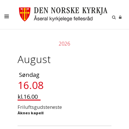
DÅP-VIGSEL-GRAVFERD
2026
KYRKJELYDEN
August
KYRKJEBLADET
KALENDER
Søndag
KONTAKT
16.08
KYRKJENE I ÅSERAL
kl.16.00
Friluftsgudsteneste
Åknes kapell