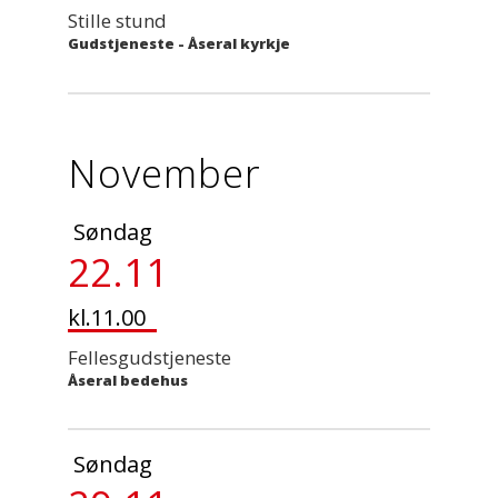
Stille stund
Gudstjeneste
-
Åseral kyrkje
November
Søndag
22.11
kl.11.00
Fellesgudstjeneste
Åseral bedehus
Søndag