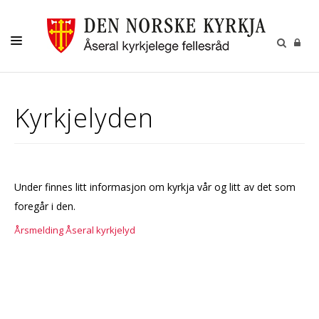
DÅP-VIGSEL-GRAVFERD
Kyrkjelyden
KYRKJELYDEN
KYRKJEBLADET
KALENDER
Under finnes litt informasjon om kyrkja vår og litt av det som
KONTAKT
foregår i den.
KYRKJENE I ÅSERAL
Årsmelding Åseral kyrkjelyd